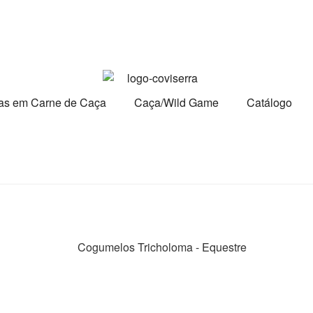
tas em Carne de Caça
Caça/Wild Game
Catálogo