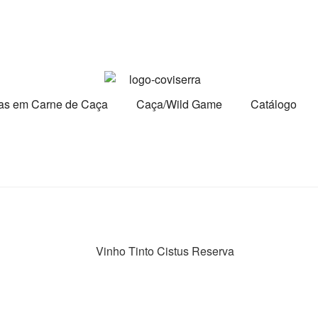
tas em Carne de Caça
Caça/Wild Game
Catálogo