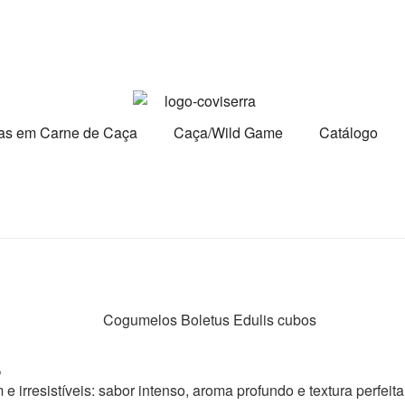
tas em Carne de Caça
Caça/Wild Game
Catálogo
s
irresistíveis: sabor intenso, aroma profundo e textura perfeit